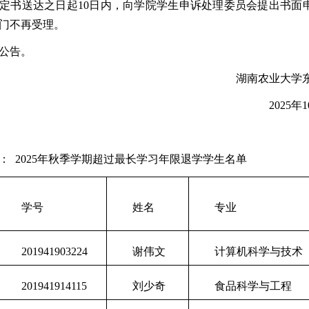
定书送达之日起
10日内，向学院学生申诉处理委员会提出书面
门不再受理。
公告。
湖南
农
业大学
2025年10月2
：
2025
年秋季学期超过最长学习年限退学学生名单
学号
姓名
专业
201941903224
谢伟文
计算机科学与技术
201941914115
刘少奇
食品科学与工程