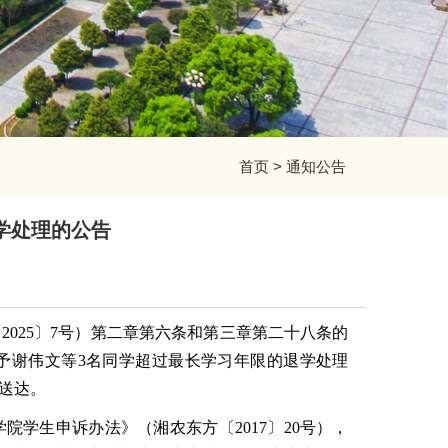
首页
>
通知公告
学处理的公告
〔
2025〕7号）
第二章第六条和第三章第二十八条的
予谢伟文等
3名同学
超过最长学习年限的退学处理
已送达。
学院学生申诉办法》（
湘农东方
〔
2017〕
20
号），