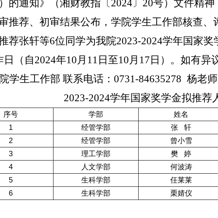
）的通知》（湘财教指〔2024〕20号）文件精
审推荐、初审结果公布，学院学生工作部核查、
推荐张轩等6位同学为我院2023-2024学年国
作日（自2024年10月11日至10月17日）。如
院学生工作部 联系电话：0731-84635278 杨老师
2023-2024学年国家奖学金拟推荐
序号
学部
姓名
1
经管学部
张 轩
2
经管学部
曾小雪
3
理工学部
樊 婷
4
人文学部
何波涛
5
生科学部
任莱莱
6
生科学部
栗婧仪