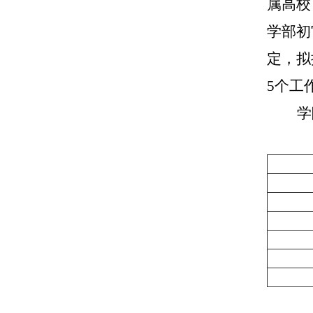
属高校
学部初
定，拟
5个工
学