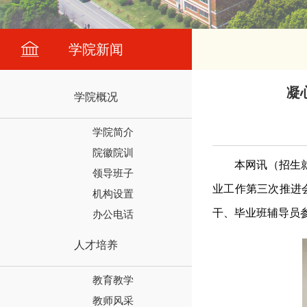
学院新闻
凝
学院概况
学院简介
院徽院训
本网讯（招生
领导班子
业工作第
三
次推进
机构设置
干、毕业班辅导员
办公电话
人才培养
教育教学
教师风采