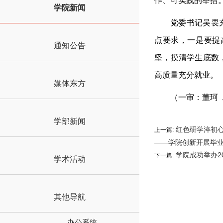
作、可实践的举措
学院新闻
党委书记
吴畏
点
要求
，
一是要提
通知公告
坚，摸清学生底数
高质量充分就业。
媒体东方
（一审：董珂
学部新闻
红色研学淬初心
上一篇:
——学院创新开展毕
学院成功举办20
下一篇:
学术活动
其他导航
办公系统