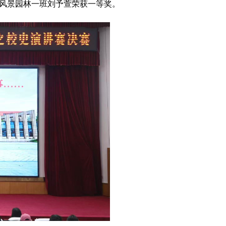
部风景园林一班刘予萱荣获一等奖。