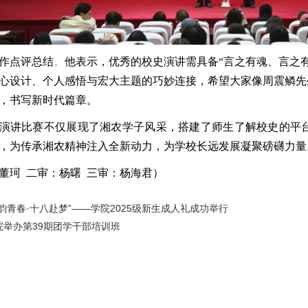
作点评总结
。
他表示，优
秀的校
史演讲需具备“言之有魂、言之
心设计、个人感悟与宏大主题的巧妙连接，
希望大家像周震鳞先
，书写新时代篇章。
演讲比赛不仅展现了湘农学子风采，搭建了师生了解校史的平
，为传承湘农精神注入全新动力，为学校长远发展凝聚磅礴力量
董珂 二审：杨曙 三审：杨海君）
韵青春·十八赴梦”——学院2025级新生成人礼成功举行
举办第39期团学干部培训班