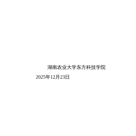
湖南农业大学
东方科技学院
02
5
年
12
月
23
日