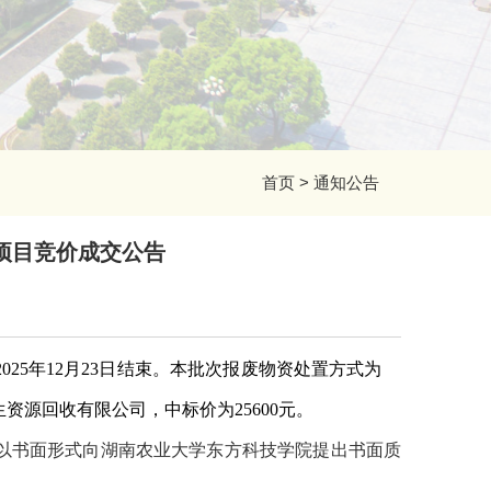
首页
>
通知公告
）项目竞价成交公告
202
5
年
12
月
23
日结束
。
本批次报废物资处置方式为
资源回收有限公司，中标价为25600元。
以书面形式向
湖南农业大学东方科技学院
提出书面质