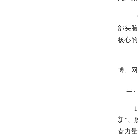
部头脑
核心的
博、网
三
新”、
春力量