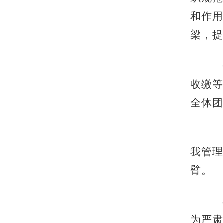
和作用
梁，提
收缴等
全体团
我管理
臂。
为严肃