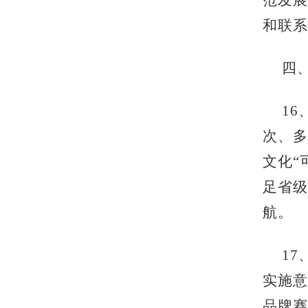
范发展
和联
四
1
次、多
文化“
足省级
航。
1
实施意
品牌赛