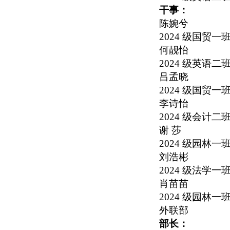
干事：
陈婉兮
2024
级国贸一
何靓怡
2024
级英语二
吕孟晓
2024
级国贸一
李诗怡
2024
级会计二
谢 莎
2024
级园林一
刘浩彬
2024
级法学一
肖苗苗
2024
级园林一
外联部
部长：