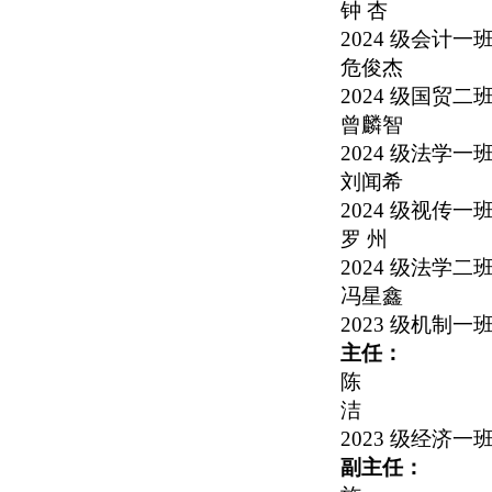
钟 杏
2024
级会计一
危俊杰
2024
级国贸二
曾麟智
2024
级法学一
刘闻希
2024
级视传一
罗 州
2024
级法学二
冯星鑫
2023
级机制一
主任：
陈
洁
2023
级经济一
副主任：