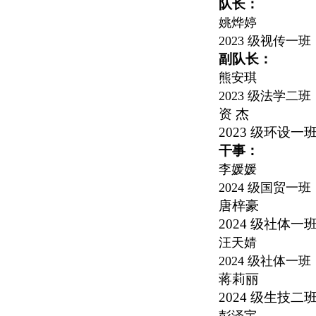
队长：
姚烨婷
2023
级视传一班
副队长：
熊安琪
2023
级法学二班
资 杰
2023
级环设一
干事：
李媛媛
2024
级国贸一班
唐梓豪
2024
级社体一
汪天婧
2024
级社体一班
蒋莉丽
2024
级生技二