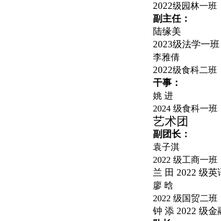
2022
级园林一班
副主任：
陆缘美
2023级法学一班
李雅倩
2022
级食科二班
干事：
姚 进
2024
级食科一班
艺术团
副团长：
袁子淇
2022
级工商一班
兰 田
2022
级英
廖 晗
2022
级国贸二班
钟 添
2022
级金