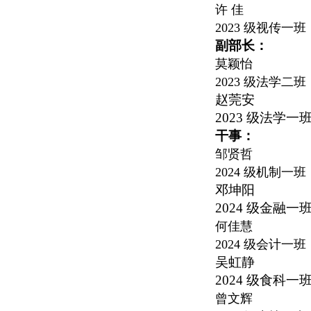
许 佳
2023
级视传一班
副部长：
莫颖怡
2023
级法学二班
赵莞安
2023
级法学一
干事：
邹贤哲
2024
级机制一班
邓坤阳
2024
级金融一
何佳慧
2024
级会计一班
吴虹静
2024
级食科一
曾文辉