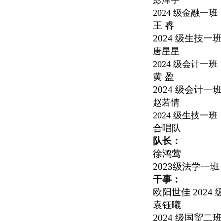
彭泽宇
2024
级金融一班
王 睿
2024
级生技一
唐星星
2024
级会计一班
黄 盈
2024
级会计一
赵若情
2024
级生技一班
合唱队
队长：
徐鸿莺
2023
级法学一班
干事：
欧阳世佳
2024
袁钰曦
2024
级国贸二