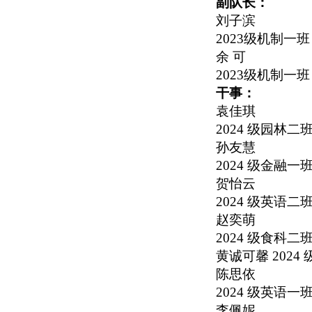
副队长：
刘子滨
2023
级机制一班
余 可
2023
级机制一班
干事：
袁佳琪
2024
级园林二
孙友慧
2024
级金融一
贺怡云
2024
级英语二
赵奕萌
2024
级食科二
黄诚可馨
2024
陈思依
2024
级英语一
李佩妮