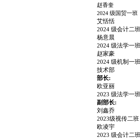
赵香奎
2024
级国贸一班
艾恬恬
2024
级会计二
杨意晨
2024
级法学一
赵家豪
2024
级机制一
技术部
部长:
欧亚丽
2023
级法学一
副部长:
刘鑫乔
2023
级视传二班
欧凌宇
2023
级会计二