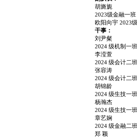
胡旖旎
2023
级金融一班
欧阳向宇
2023
干事：
刘尹粲
2024
级机制一
李滢萱
2024
级会计二
张容涛
2024
级会计二
胡锦龄
2024
级生技一
杨瀚杰
2024
级生技一
章艺娴
2024
级金融二
郑 颖