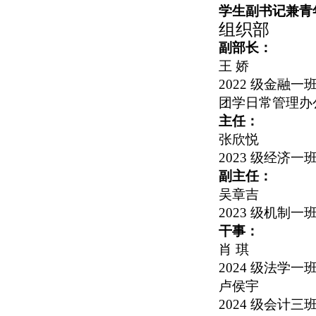
学生副书记兼青
组织部
副部长：
王 娇
2022
级金融一
团学日常管理办
主任：
张欣悦
2023
级经济一
副主任：
吴章吉
2023
级机制一
干事：
肖 琪
2024
级法学一
卢侯宇
2024
级会计三