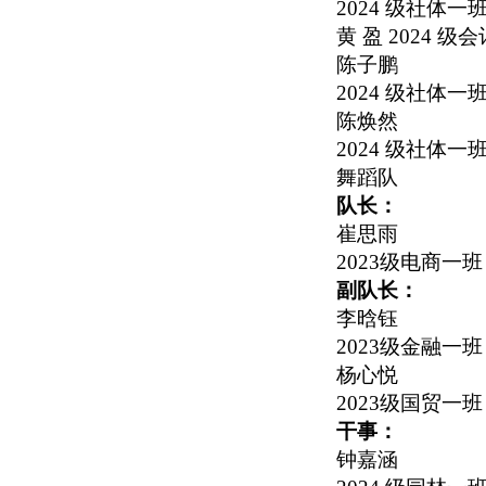
2024
级社体一
黄 盈
2024
级会
陈子鹏
2024
级社体一
陈焕然
2024
级社体一
舞蹈队
队长：
崔思雨
2023
级电商一班
副队长：
李晗钰
2023
级金融一班
杨心悦
2023
级国贸一班
干事：
钟嘉涵