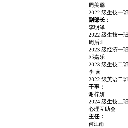
周美馨
2022
级生技一
副部长：
李明泽
2022
级生技一
周后旺
2023
级经济一
邓嘉乐
2023
级生技二
李 茜
2022
级英语二
干事：
谢梓妍
2024
级生技二
心理互助会
主任：
何江雨