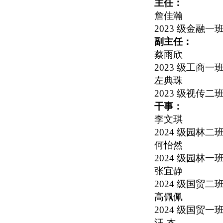
主任：
詹佳瀚
2023
级金融一
副主任：
蔡雨欣
2023
级工商一
左典珠
2023
级视传二
干事：
李文琪
2024
级园林二
何怡然
2024
级园林一
张宜静
2024
级国贸二
高佩佩
2024
级国贸一
汪 杰