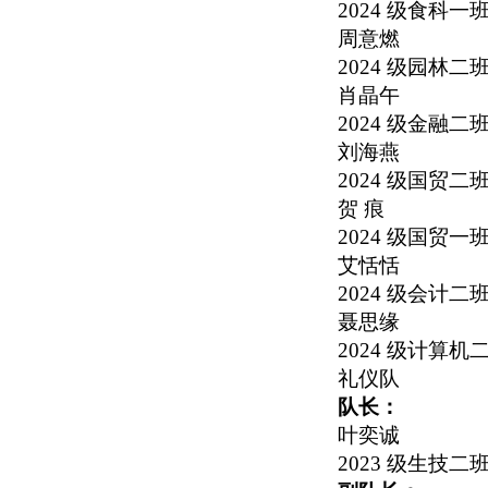
2024
级食科一
周意燃
2024
级园林二
肖晶午
2024
级金融二
刘海燕
2024
级国贸二
贺 痕
2024
级国贸一
艾恬恬
2024
级会计二
聂思缘
2024
级计算机
礼仪队
队长：
叶奕诚
2023
级生技二