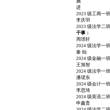
施
进
2023
级工商一
李庆羽
2023
级法学二
干事：
周璟轩
2024
级法学一
秦 灿
2024
级金融一
王旭智
2024
级法学一
潘珺东
2024
级会计一
李思琦
2024
级英语二
申鑫贵
2024
级法学二