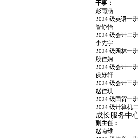
干事：
彭雨涵
2024
级英语一
管静怡
2024
级会计二
李先宇
2024
级园林一
殷佳娴
2024
级会计一
侯妤轩
2024
级会计三
赵佳琪
2024
级国贸一
2024
级计算机
成长服务中
副主任：
赵南维