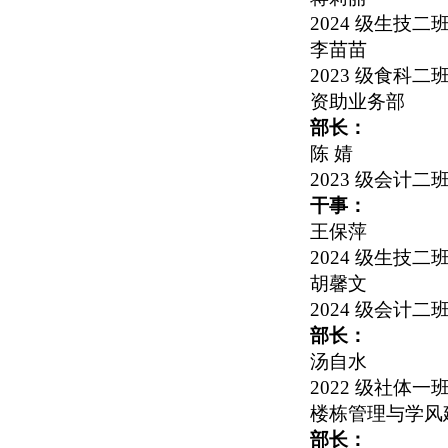
2024
级生技二
李苗苗
2023
级食科二
资助业务部
部长：
陈 婧
2023
级会计二
干事：
王保萍
2024
级生技二
胡馨文
2024
级会计二
部长：
汤自水
2022
级社体一
楼栋管理与学风
部长：