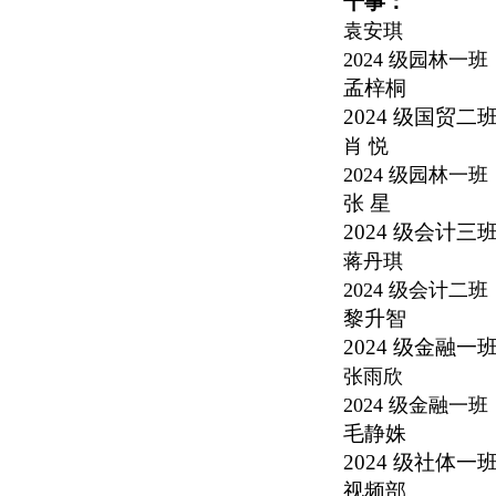
干事：
袁安琪
2024
级园林一班
孟梓桐
2024
级国贸二
肖 悦
2024
级园林一班
张 星
2024
级会计三
蒋丹琪
2024
级会计二班
黎升智
2024
级金融一
张雨欣
2024
级金融一班
毛静姝
2024
级社体一
视频部