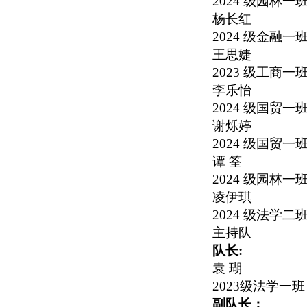
2024
级园林一
杨长红
2024
级金融一
王思婕
2023
级工商一
李乐怡
2024
级国贸一
谢烁婷
2024
级国贸一
谭 筌
2024
级园林一
凌伊琪
2024
级法学二
主持队
队长:
袁 瑚
2023
级法学一班
副队长：