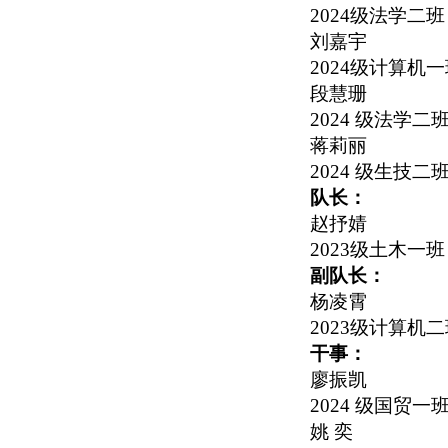
2024
级法学二班
刘嘉宇
2024
级计算机一
段慧珊
2024
级法学二
蒋莉丽
2024
级生技二
队长：
赵抒婧
2023
级土木一班
副队长：
杨凌霄
2023
级计算机二
干事：
廖振凯
2024
级国贸一
姚 奕