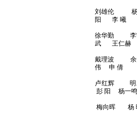
刘雄伦
阳
李
徐华勤 
武 王仁赫
戴理波 
伟
申 倩 
卢红辉
彭
阳 
梅向晖 杨