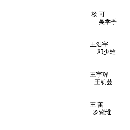
杨
可
吴学季
王浩宇
邓少
王宇
王凯芸
王
罗紫维 