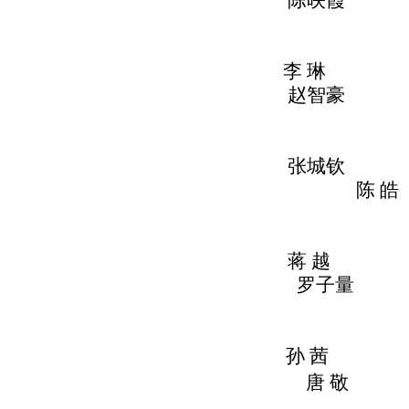
陈映霞 
李 
赵智豪
张城
陈 皓
蒋 
罗子量
孙
茜 
唐