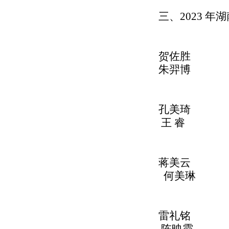
三、2023 
贺佐
朱羿博 
孔美
王 睿 
蒋美
何美
雷礼