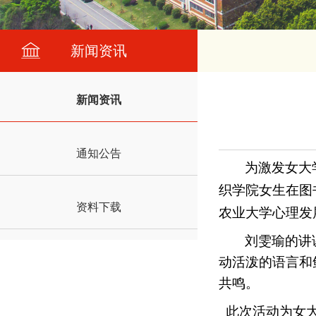
新闻资讯
新闻资讯
通知公告
为
激发女
大
织学院女生
在
图
资料下载
农业大学心理发
刘雯瑜的讲
动活泼的语言和
共鸣。
此次活动为女大