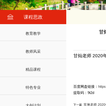
课程思政
甘
教育教学
教师风采
甘灿老师 20
精品课程
百度网盘链接：
http
特色专业
提取码：9t2d
常琳老师 20
下一篇:
大创计划